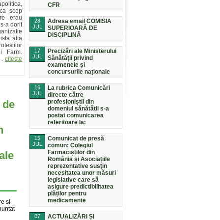
olitica,
CFR
 ca scop
are erau
28
Adresa email COMISIA
s-a dorit
JUL
SUPERIOARĂ DE
ganizatie
DISCIPLINĂ
sta alta
fesiilor
17
Precizări ale Ministerului
ui Farm.
JUL
Sănătății privind
. .
citeste
examenele și
concursurile naționale
16
La rubrica Comunicări
JUL
directe către
 de
profesioniștii din
domeniul sănătății s-a
postat comunicarea
referitoare la:
n
15
Comunicat de presă
JUL
comun: Colegiul
Farmaciștilor din
ale
România și Asociațiile
reprezentative susțin
necesitatea unor măsuri
legislative care să
asigure predictibilitatea
plăților pentru
medicamente
re si
nuntat
07
ACTUALIZĂRI ȘI