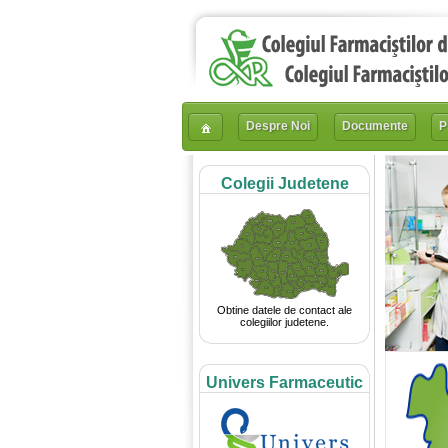
Despre Noi
Documente
P
Colegii Judetene
Obtine datele de contact ale
colegiilor judetene.
Univers Farmaceutic