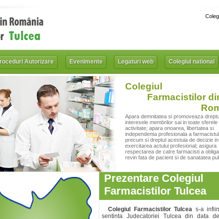
Coleg
roceduri Autorizare
Evenimente
Legaturi web
Colegiul national
Colegiul
Farmacistilor di
Rom
Apara demnitatea si promoveaza dreptur
interesele membrilor sai in toate sferele
activitate; apara onoarea, libertatea si
independenta profesionala a farmacistul
precum si dreptul acestuia de decizie in
exercitarea actului profesional; asigura
respectarea de catre farmacisti a obligati
revin fata de pacient si de sanatatea pub
Prezentare Colegiul
Farmacistilor Tulcea
Colegiul Farmacistilor Tulcea
s-a infiin
sentinta Judecatoriei Tulcea din data d