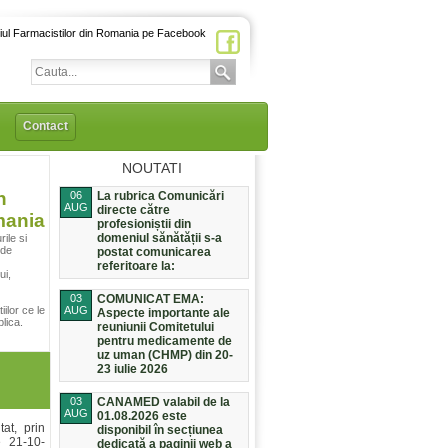
iul Farmacistilor din Romania pe Facebook
Contact
NOUTATI
n
06
La rubrica Comunicări
AUG
directe către
ania
profesioniștii din
domeniul sănătății s-a
ile si
 de
postat comunicarea
referitoare la:
ui,
03
COMUNICAT EMA:
ilor ce le
AUG
Aspecte importante ale
lica.
reuniunii Comitetului
pentru medicamente de
uz uman (CHMP) din 20-
23 iulie 2026
03
CANAMED valabil de la
AUG
01.08.2026 este
tat, prin
disponibil în secțiunea
e 21-10-
dedicată a paginii web a