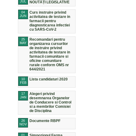
JUL
NOUTĂȚI LEGISLATIVE
04
Curs instruire privind
JUN
activitatea de testare in
farmacii pentru
diagnosticarea infectiei
cu SARS-CoV-2
25
Recomandari pentru
MAY
organizarea cursurilor
de instruire privind
activitatea de testare in
farmacii comunitare si
oficine comunitare
rurale conform OMS nr
644/2021
10
Lista candidaturi 2020
FEB
17
Alegeri privind
JAN
desemnarea Organelor
de Conducere si Control
si a membrilor Comisiei
de Disciplina
26
Documente RBPF
NOV
01
Simpozionul Farma