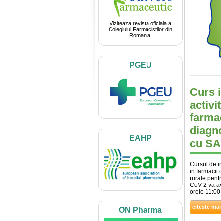
Viziteaza revista oficiala a
Colegiului Farmacistilor din
Romania.
PGEU
Curs i
activi
farmac
diagno
EAHP
cu SA
Cursul de in
in farmacii
rurale pent
CoV-2 va av
orele 11:00.
citeste mai
ON Pharma