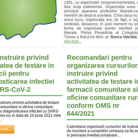
1991, ca organizatie nonguvernamentala, ap
fara scop patrimonial. Organizatia avea
principal apararea profesiilor liberale,c
membrii de drept ai acesteia. Chiar daca nu 
acest lucru, organizatia era, de fapt, o or
sindicala, deoarece, in acel moment nu exi
forma de organizare pentru membrii pro
liberale. Primul Presedinte al Colegiul
Tulcea a fost d-na farm. pr.
Rancu Voichita
mai mult...
nstruire privind
Recomandari pentru
tatea de testare in
organizarea cursurilor
ii pentru
instruire privind
sticarea infectiei
activitatea de testare i
RS-CoV-2
farmacii comunitare si
oficine comunitare rur
struire privind activitatea de testare
conform OMS nr
 comunitare si oficine comunitare
ru diagnosticarea infectiei cu SARS-
644/2021
ea loc in data de 10 Iunie 2021 intre
..
Calendarul organizarii cursurilor de instrui
 mult...
de inscriere a cursantilor urmeaza sa fie a
in perioada imediat urmatoare ...