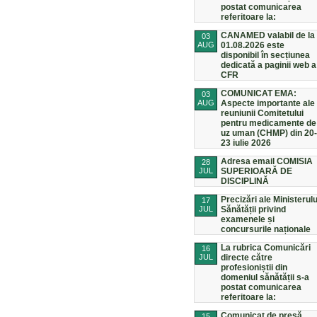
postat comunicarea
referitoare la:
CANAMED valabil de la
03
AUG
01.08.2026 este
disponibil în secțiunea
dedicată a paginii web a
CFR
COMUNICAT EMA:
03
AUG
Aspecte importante ale
reuniunii Comitetului
pentru medicamente de
uz uman (CHMP) din 20-
23 iulie 2026
Adresa email COMISIA
28
JUL
SUPERIOARĂ DE
DISCIPLINĂ
Precizări ale Ministerulu
17
JUL
Sănătății privind
examenele și
concursurile naționale
La rubrica Comunicări
16
JUL
directe către
profesioniștii din
domeniul sănătății s-a
postat comunicarea
referitoare la:
Comunicat de presă
15