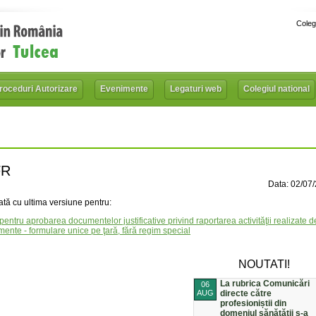
Coleg
roceduri Autorizare
Evenimente
Legaturi web
Colegiul national
FR
Data: 02/07
ă cu ultima versiune pentru:
tru aprobarea documentelor justificative privind raportarea activităţii realizate d
amente - formulare unice pe ţară, fără regim special
NOUTATI!
La rubrica Comunicări
06
AUG
directe către
profesioniștii din
domeniul sănătății s-a