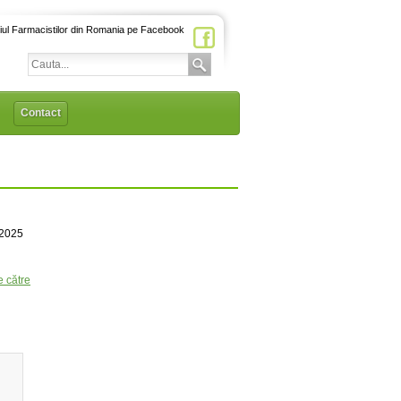
iul Farmacistilor din Romania pe Facebook
Contact
/2025
e către