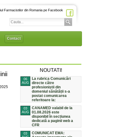
iul Farmacistilor din Romania pe Facebook
Contact
NOUTATI!
nii
La rubrica Comunicări
06
AUG
directe către
/2025
profesioniștii din
domeniul sănătății s-a
postat comunicarea
referitoare la:
CANAMED valabil de la
03
AUG
01.08.2026 este
disponibil în secțiunea
dedicată a paginii web a
CFR
COMUNICAT EMA:
03