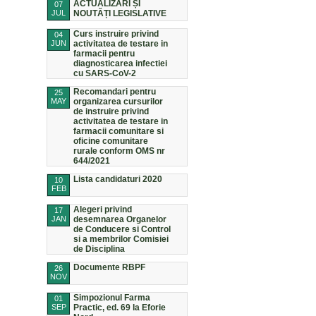
ACTUALIZĂRI ȘI
07
JUL
NOUTĂȚI LEGISLATIVE
Curs instruire privind
04
JUN
activitatea de testare in
farmacii pentru
diagnosticarea infectiei
cu SARS-CoV-2
Recomandari pentru
25
MAY
organizarea cursurilor
de instruire privind
activitatea de testare in
farmacii comunitare si
oficine comunitare
rurale conform OMS nr
644/2021
Lista candidaturi 2020
10
FEB
Alegeri privind
17
JAN
desemnarea Organelor
de Conducere si Control
si a membrilor Comisiei
de Disciplina
Documente RBPF
26
NOV
Simpozionul Farma
01
SEP
Practic, ed. 69 la Eforie