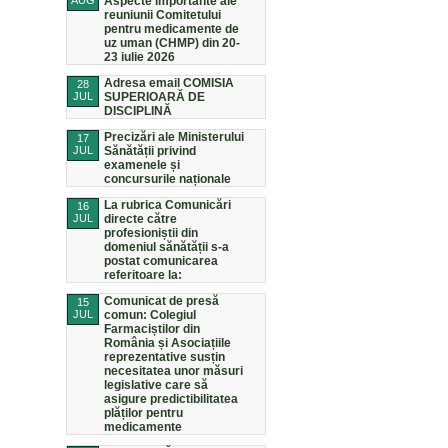
AUG
Aspecte importante ale
reuniunii Comitetului
pentru medicamente de
uz uman (CHMP) din 20-
23 iulie 2026
Adresa email COMISIA
28
JUL
SUPERIOARĂ DE
DISCIPLINĂ
Precizări ale Ministerului
17
JUL
Sănătății privind
examenele și
concursurile naționale
La rubrica Comunicări
16
JUL
directe către
profesioniștii din
domeniul sănătății s-a
postat comunicarea
referitoare la:
Comunicat de presă
15
JUL
comun: Colegiul
Farmaciștilor din
România și Asociațiile
reprezentative susțin
necesitatea unor măsuri
legislative care să
asigure predictibilitatea
plăților pentru
medicamente